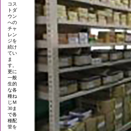
コス
トダ
ウン
への
チャ
レン
ジを
続け
てい
ま
す。
更に
一般
生的
な各
種ね
じＭ
30ま
で各
種配
管を