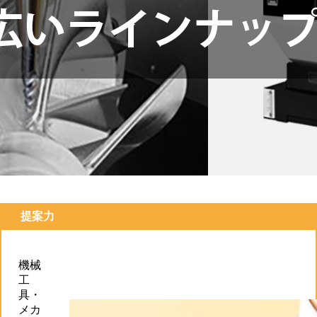
提案力
機械
工
具・
メカ