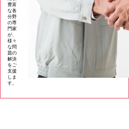
豊富
な各
分野
の専
門家
が、
様々
な問
題の
解決
をご
支援
しま
す。