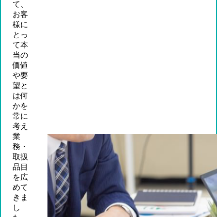
て、
お客
様に
とっ
て本
当の
価値
や要
望と
は何
かを
常に
考え
業
務・
取扱
品目
を広
めて
きま
し