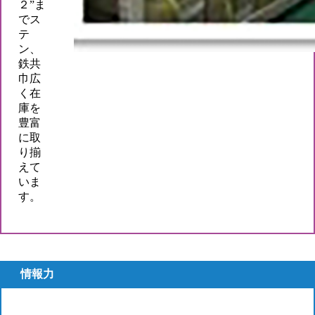
２”ま
でス
テ
ン、
鉄共
巾広
く在
庫を
豊富
に取
り揃
えて
いま
す。
情報力