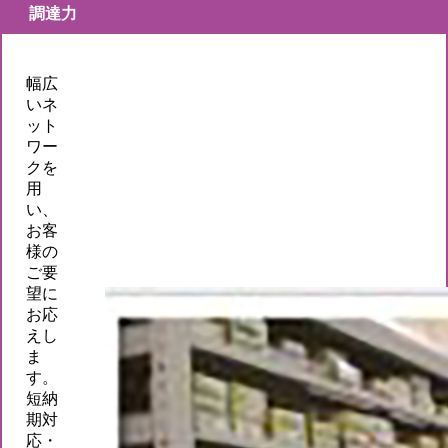
調達力
幅広
いネ
ット
ワー
クを
用
い、
お客
様の
ご要
望に
お応
えし
ま
す。
短納
期対
応・