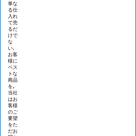
単な
る仕
入れ
て売
るだ
けで
な
い､
お客
様に
ベス
トな
商品
を｡
当社
はお
客様
のご
要望
をた
だお