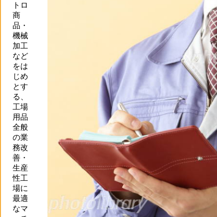
トロ
商
品・
機械
加工
など
をは
じめ
とす
る、
工場
用品
全般
の業
務改
善・
生産
性工
場に
最適
なマ