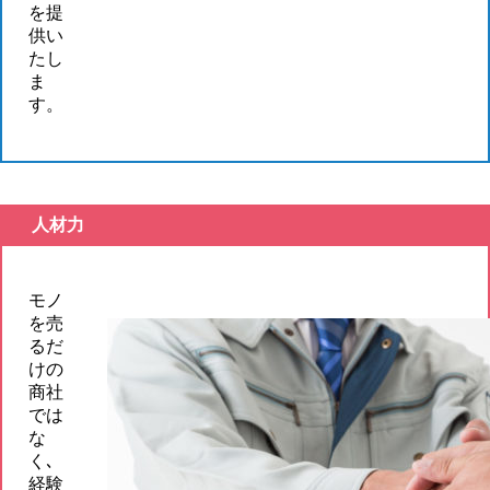
を提
供い
たし
ま
す。
人材力
モノ
を売
るだ
けの
商社
では
な
く､
経験