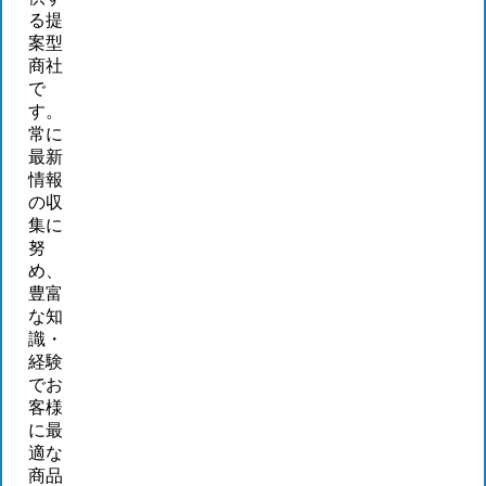
る提
案型
商社
で
す。
常に
最新
情報
の収
集に
努
め、
豊富
な知
識・
経験
でお
客様
に最
適な
商品