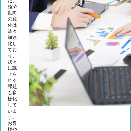
た。
経済
動向
の変
化は
益々
加速
化し
てお
り、
我々
に課
せら
れる
課題
も多
様化
して
いま
す。
お客
様や