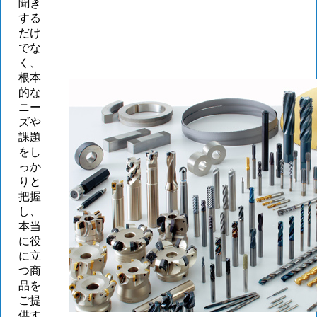
聞き
する
だけ
でな
く、
根本
的な
ニー
ズや
課題
をし
っか
りと
把握
し、
本当
に役
に立
つ商
品を
ご提
供す