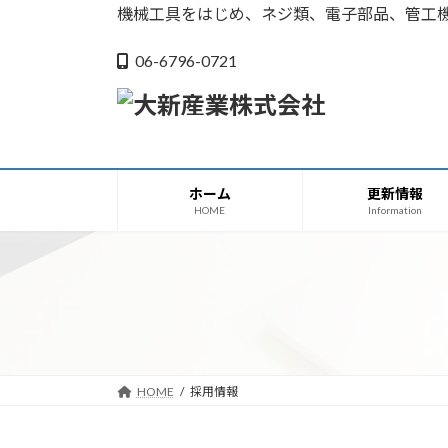
コ
ナ
機械工具をはじめ、ネジ類、電子部品、管工
ン
ビ
テ
ゲ
06-6796-0721
ン
ー
ツ
シ
へ
ョ
ス
ン
キ
に
ホーム
更新情報
ッ
移
HOME
Information
プ
動
HOME
採用情報