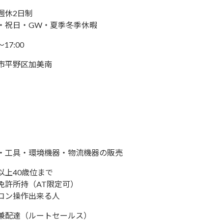
週休2日制
・祝日・GW・夏季冬季休暇
～17:00
市平野区加美南
・工具・環境機器・物流機器の販売
以上40歳位まで
免許所持（AT限定可）
コン操作出来る人
兼配達（ルートセールス）